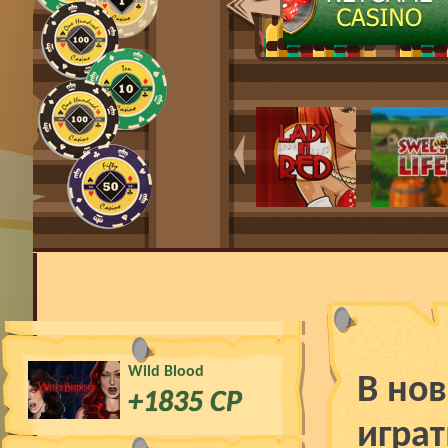
Zoloto Partii
+626 CP
Jokerizer
+2529 CP
Happy Jungle
+396 CP
Wild Blood
В нов
+1835 CP
игра