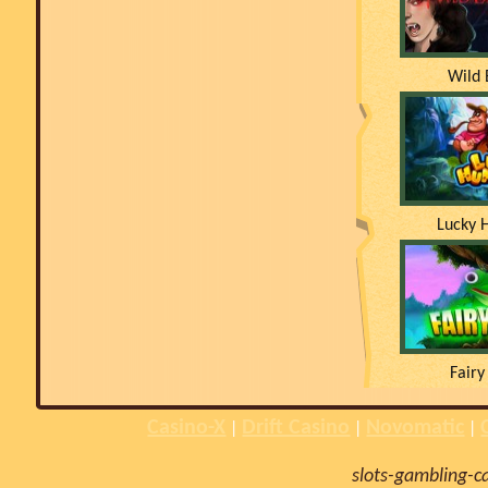
Wild 
Lucky 
Fairy
Casino-X
Drift Casino
Novomatic
slots-gambling-c