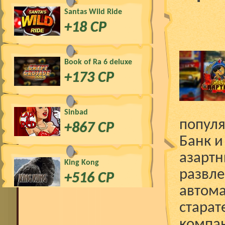
Santas Wild Ride
+18 CP
Book of Ra 6 deluxe
+173 CP
Sinbad
+867 CP
популя
Банк и
азартн
King Kong
+516 CP
развле
автома
старат
Sweet Life 2
+2452 CP
компан