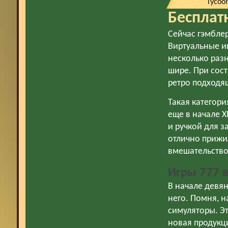
Tycoon
Бесплат
Victorious
Сейчас гэмбле
+2404 CP
Виртуальные и
несколько разн
шире. При сос
Super Lucky Frog
ретро подходя
+2931 CP
Такая категори
еще в начале 
и ручкой для з
Finer Reels of Life
отлично прижи
+123 CP
вмешательство
Игры 777 
Happy New Year 2
В начале девя
+2255 CP
него. Помня, н
симуляторы. Эт
новая продукци