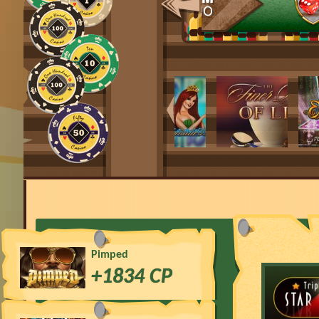
Happy New Year 2
+2255 CP
Enchanted Crystals
+2395 CP
Crazy Monkey 2
+971 CP
Pimped
+1834 CP