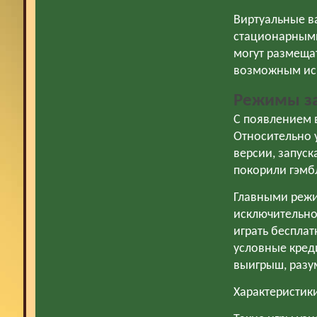
Enchanted Crystals
Виртуальные в
+2395 CP
стационарными
могут размещат
возможным исп
Crazy Monkey 2
+971 CP
Режимы за
С появлением в
Относительно 
Pimped
версии, запус
+1834 CP
покорили гэмб
Главными режи
исключительно
Space Adventure
играть бесплат
+888 CP
условные креди
выигрыш, разум
Характеристик
Crazy Monkey
+1668 CP