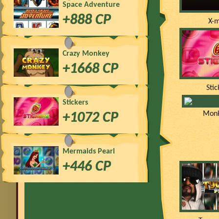
Space Adventure
+888 CP
X-
Crazy Monkey
+1668 CP
Stic
Stickers
Monk
+1072 CP
Mermaids Pearl
+446 CP
X-men
+349 CP