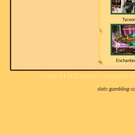
Tycoon
Enchanted
Casino-X
Drift Casino
Novomatic
slots-gambling-c