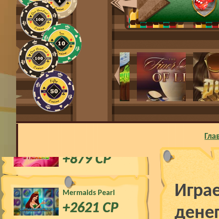
Victorious
+1338 CP
Finer Reels of Life
+969 CP
Stickers
Гла
+879 CP
Mermaids Pearl
Играе
+2621 CP
денег