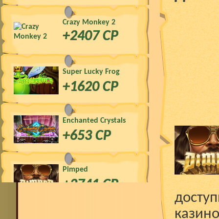
Crazy Monkey 2
+2407 CP
Super Lucky Frog
+1620 CP
Enchanted Crystals
+653 CP
Pimped
+2741 CP
доступ
Happy New Year 2
казино
+1913 CP