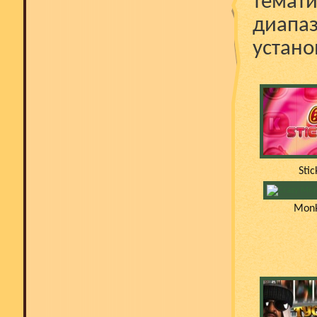
темати
диапаз
устано
Stic
Monk