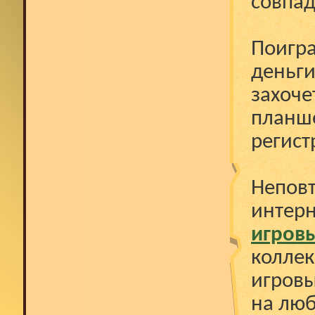
совпад
Finer Reels of Life
+969 CP
Поигра
деньги
Stickers
захоче
+879 CP
планше
регист
Mermaids Pearl
+2621 CP
Неповт
интерн
Crazy Monkey 2
игров
+2407 CP
коллек
игровы
Super Lucky Frog
на люб
+1620 CP