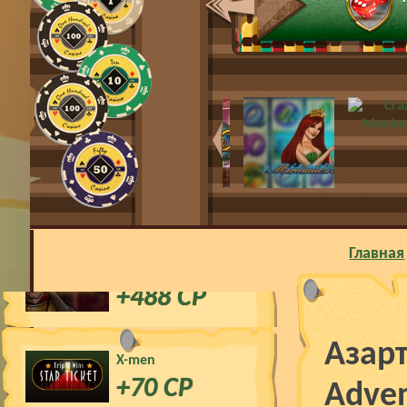
Happy New Year 2
+2512 CP
Crazy Monkey
+853 CP
Victorious
Главная
+488 CP
X-men
Азар
+70 CP
Adven