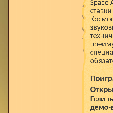
Space 
ставки
Finer Reels of Life
Космос
+2557 CP
звуко
технич
Space Adventure
преиму
+1580 CP
специа
обязат
Crazy Monkey 2
+2240 CP
Поигр
Откры
Happy New Year 2
+2512 CP
Если т
демо-в