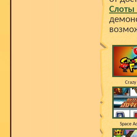
Слоты
демон
Victorious
+1361 CP
возмож
Crazy 
Space A