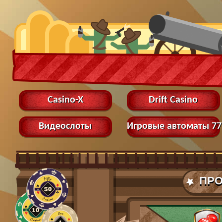
Casino-X
Drift Casino
Super Lucky Frog
+2525 CP
Видеослоты
Игровые автоматы 77
Crazy Monkey
+2928 CP
ПРО
X-men
+1894 CP