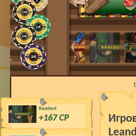
+1494 CP
Chukcha
+1056 CP
Fruit Cocktail
+2230 CP
Draglings
+2698 CP
Resident
Игров
+167 CP
Leand